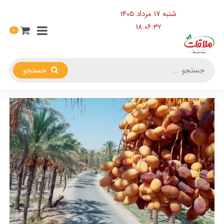
شنبه 17 مرداد 1405
18:06:33
0
جستجو