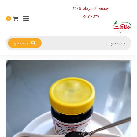
جمعه 16 مرداد 1405
06:36:38
0
جستجو