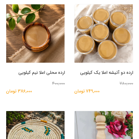
ارده دو آتیشه اعلا یک کیلویی
ارده محلی اعلا نیم کیلویی
400,000
780,000
749,000 تومان
386,000 تومان