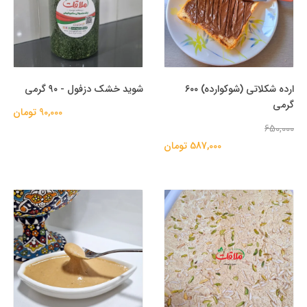
ارده شکلاتی (شوکوارده) ۶۰۰
شوید خشک دزفول - ۹۰ گرمی
گرمی
90,000 تومان
650,000
587,000 تومان